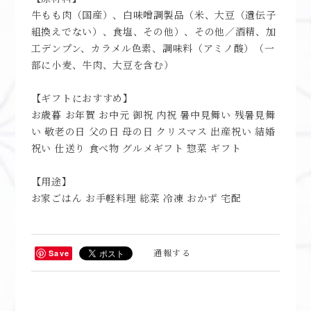
牛もも肉（国産）、白味噌調製品（米、大豆（遺伝子
組換えでない）、食塩、その他）、その他／酒精、加
工デンプン、カラメル色素、調味料（アミノ酸）（一
部に小麦、牛肉、大豆を含む）
【ギフトにおすすめ】
お歳暮 お年賀 お中元 御祝 内祝 暑中見舞い 残暑見舞
い 敬老の日 父の日 母の日 クリスマス 出産祝い 結婚
祝い 仕送り 食べ物 グルメギフト 惣菜 ギフト
【用途】
お家ごはん お手軽料理 総菜 冷凍 おかず 宅配
通報する
Save