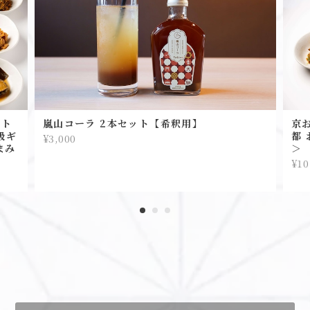
スト
嵐山コーラ 2本セット【希釈用】
京
級ギ
都 
¥3,000
まみ
＞
¥10