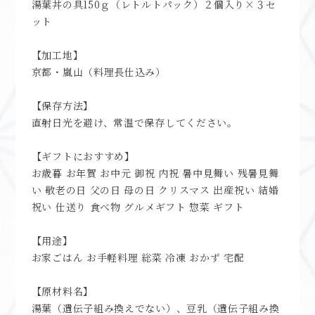
湯葉丼の具150ｇ（レトルトパック）２個入り×３セ
ット
【加工地】
京都・嵐山（料理長仕込み）
【保存方法】
直射日光を避け、常温で保存してください。
【ギフトにおすすめ】
お歳暮 お年賀 お中元 御祝 内祝 暑中見舞い 残暑見舞
い 敬老の日 父の日 母の日 クリスマス 出産祝い 結婚
祝い 仕送り 食べ物 グルメギフト 惣菜 ギフト
【用途】
お家ごはん お手軽料理 総菜 冷凍 おかず 宅配
【原材料名】
湯葉（遺伝子組み換えでない）、豆乳（遺伝子組み換