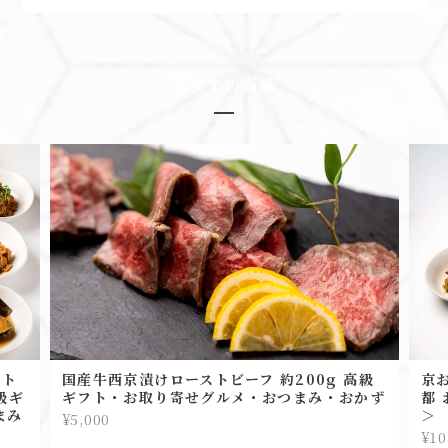
おすすめ商品
スト
国産牛西京漬けローストビーフ 約200g 高級
京
級ギ
ギフト・お取り寄せグルメ・おつまみ・おかず
都 
まみ
＞
¥5,000
¥10