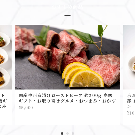
おすすめ商品
スト
国産牛西京漬けローストビーフ 約200g 高級
京
級ギ
ギフト・お取り寄せグルメ・おつまみ・おかず
都 
まみ
＞
¥5,000
¥10