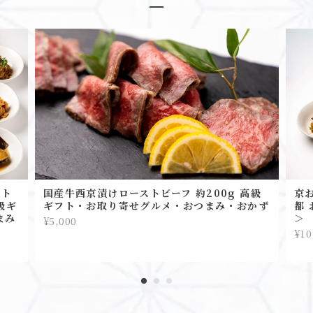
スト
国産牛西京漬けローストビーフ 約200g 高級
京
級ギ
ギフト・お取り寄せグルメ・おつまみ・おかず
都 
まみ
＞
¥5,000
¥10