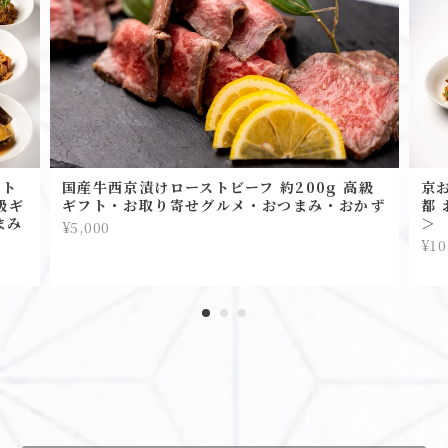
スト
国産牛西京漬けローストビーフ 約200g 高級
京
級ギ
ギフト・お取り寄せグルメ・おつまみ・おかず
都 
まみ
＞
¥5,000
¥10