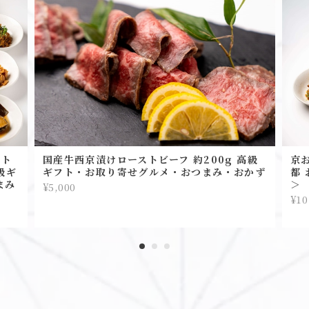
スト
国産牛西京漬けローストビーフ 約200g 高級
京
級ギ
ギフト・お取り寄せグルメ・おつまみ・おかず
都 
まみ
＞
¥5,000
¥10